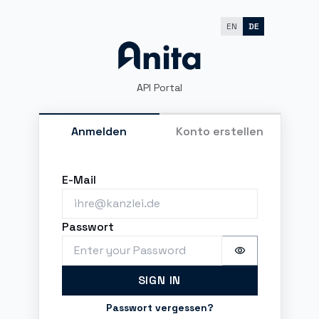
EN
DE
API Portal
Anmelden
Konto erstellen
Sign in
E-Mail
Passwort
Password is h
SIGN IN
Passwort vergessen?